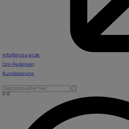
info@insta-el.dk
Om Pedersen
Kundeservice
0
0