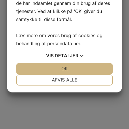
de har indsamlet gennem din brug af deres
tjenester. Ved at klikke på 'OK' giver du
samtykke til disse formål.
Læs mere om vores brug af cookies og
behandling af persondata
her
.
VIS
DETALJER
JA
NEJ
OK
JA
NEJ
NØDVENDIGE
PRÆFERENCER
AFVIS ALLE
JA
NEJ
JA
NEJ
MARKETING
STATISTIK