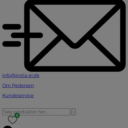
info@insta-el.dk
Om Pedersen
Kundeservice
0
0