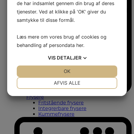
de har indsamlet gennem din brug af deres
tjenester. Ved at klikke på 'OK' giver du
samtykke til disse formål.
Læs mere om vores brug af cookies og
behandling af persondata
her
.
VIS
DETALJER
JA
NEJ
OK
JA
NEJ
NØDVENDIGE
PRÆFERENCER
AFVIS ALLE
JA
NEJ
JA
NEJ
Frysere
MARKETING
STATISTIK
Fritstående frysere
Integrerbare frysere
Kummefrysere