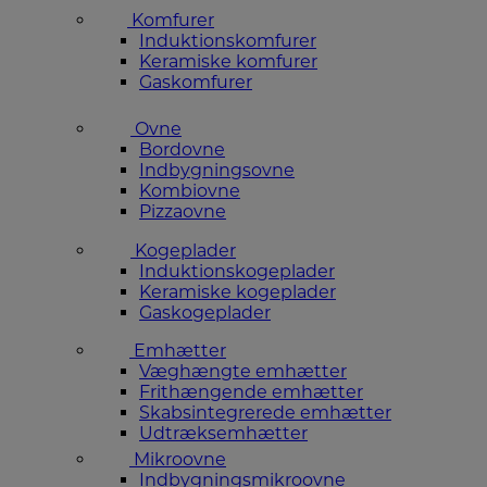
Komfurer
Induktionskomfurer
Keramiske komfurer
Gaskomfurer
Ovne
Bordovne
Indbygningsovne
Kombiovne
Pizzaovne
Kogeplader
Induktionskogeplader
Keramiske kogeplader
Gaskogeplader
Emhætter
Væghængte emhætter
Frithængende emhætter
Skabsintegrerede emhætter
Udtræksemhætter
Mikroovne
Indbygningsmikroovne