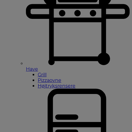
Have
Grill
Pizzaovne
Højtryksrensere