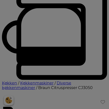
Køkken
/
Køkkenmaskiner
/
Diverse
køkkenmaskiner
/ Braun Citruspresser CJ3050