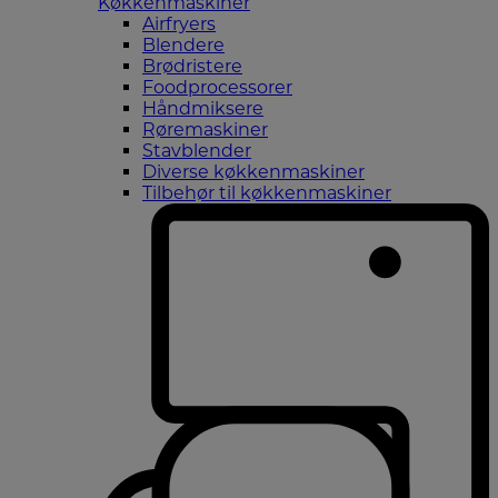
Køkkenmaskiner
Airfryers
Blendere
Brødristere
Foodprocessorer
Håndmiksere
Røremaskiner
Stavblender
Diverse køkkenmaskiner
Tilbehør til køkkenmaskiner