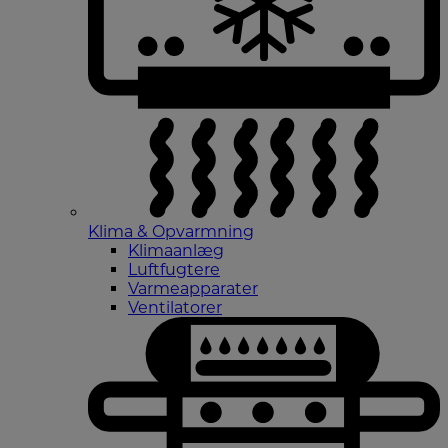
Klima & Opvarmning
Klimaanlæg
Luftfugtere
Varmeapparater
Ventilatorer