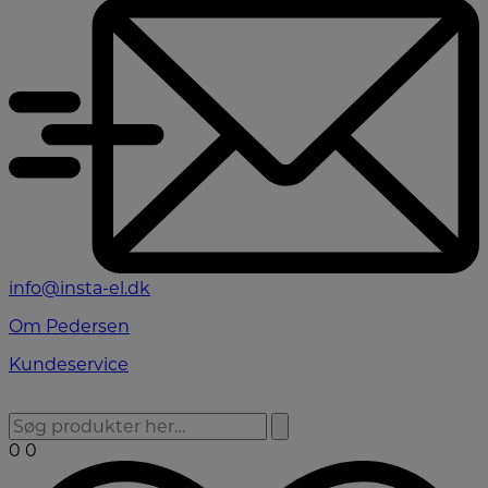
info@insta-el.dk
Om Pedersen
Kundeservice
0
0