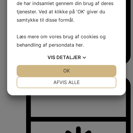
de har indsamlet gennem din brug af deres
tjenester. Ved at klikke på 'OK' giver du
samtykke til disse formål.
Læs mere om vores brug af cookies og
behandling af persondata
her
.
VIS
DETALJER
Vinkøleskabe
JA
NEJ
OK
JA
NEJ
Vinkøleskabe
NØDVENDIGE
PRÆFERENCER
AFVIS ALLE
JA
NEJ
JA
NEJ
MARKETING
STATISTIK