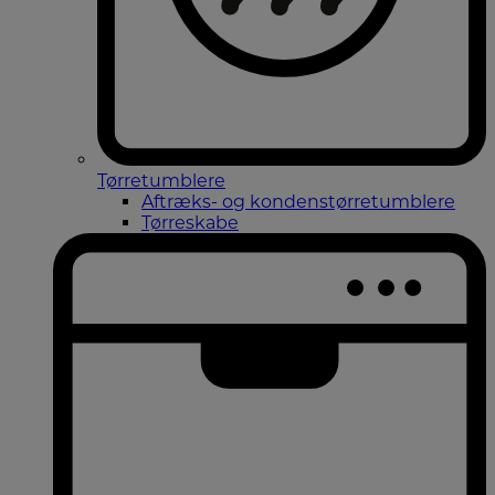
Tørretumblere
Aftræks- og kondenstørretumblere
Tørreskabe