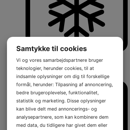
Samtykke til cookies
Køle-/fryseskabe
Vi og vores samarbejdspartnere bruger
Fritstående køle-/fryseskabe
Integrerbare køle-/fryseskabe
teknologier, herunder cookies, til at
Køleskabe med fryseboks
indsamle oplysninger om dig til forskellige
Amerikanerkøleskabe
formål, herunder: Tilpasning af annoncering,
bedre brugeroplevelse, funktionalitet,
statistik og marketing. Disse oplysninger
kan blive delt med annoncerings- og
analysepartnere, som kan kombinere dem
med data, du tidligere har givet dem eller