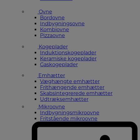
Ovne
Bordovne
Indbygningsovne
Kombiovne
Pizzaovne
Kogeplader
Induktionskogeplader
Keramiske kogeplader
Gaskogeplader
Emhætter
Væghængte emhætter
Frithængende emhætter
Skabsintegrerede emhætter
Udtræksemhætter
Mikroovne
Indbygningsmikroovne
Fritstående mikroovne