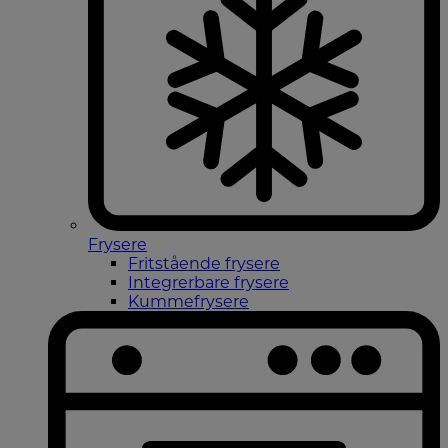
Frysere
Fritstående frysere
Integrerbare frysere
Kummefrysere