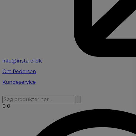
info@insta-el.dk
Om Pedersen
Kundeservice
0
0