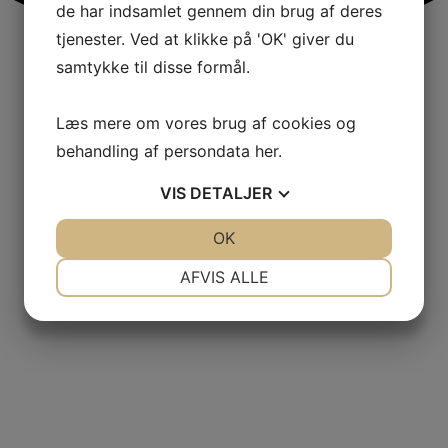
de har indsamlet gennem din brug af deres
tjenester. Ved at klikke på 'OK' giver du
samtykke til disse formål.
Læs mere om vores brug af cookies og
behandling af persondata
her
.
VIS
DETALJER
JA
NEJ
OK
JA
NEJ
NØDVENDIGE
PRÆFERENCER
AFVIS ALLE
JA
NEJ
JA
NEJ
MARKETING
STATISTIK