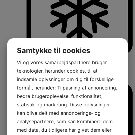
Samtykke til cookies
Køle-/fryseskabe
Vi og vores samarbejdspartnere bruger
Fritstående køle-/fryseskabe
Integrerbare køle-/fryseskabe
teknologier, herunder cookies, til at
Køleskabe med fryseboks
indsamle oplysninger om dig til forskellige
Amerikanerkøleskabe
formål, herunder: Tilpasning af annoncering,
bedre brugeroplevelse, funktionalitet,
statistik og marketing. Disse oplysninger
kan blive delt med annoncerings- og
analysepartnere, som kan kombinere dem
med data, du tidligere har givet dem eller