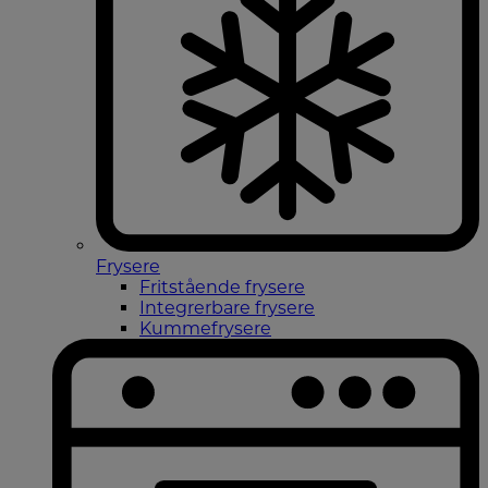
Frysere
Fritstående frysere
Integrerbare frysere
Kummefrysere