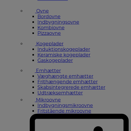
Ovne
Bordovne
Indbygningsovne
Kombiovne
Pizzaovne
Kogeplader
Induktionskogeplader
Keramiske kogeplader
Gaskogeplader
Emhætter
Væghængte emhætter
Frithængende emhætter
Skabsintegrerede emhætter
Udtræksemhætter
Mikroovne
Indbygningsmikroovne
Fritstående mikroovne