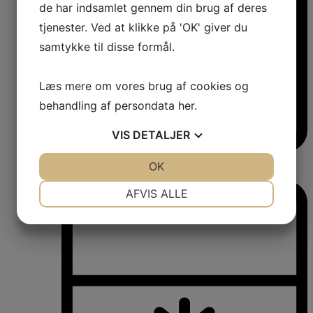
de har indsamlet gennem din brug af deres
tjenester. Ved at klikke på 'OK' giver du
samtykke til disse formål.
Læs mere om vores brug af cookies og
behandling af persondata
her
.
VIS
DETALJER
Vinkøleskabe
JA
NEJ
OK
JA
NEJ
Vinkøleskabe
NØDVENDIGE
PRÆFERENCER
AFVIS ALLE
JA
NEJ
JA
NEJ
MARKETING
STATISTIK