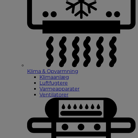
Klima & Opvarmning
Klimaanlæg
Luftfugtere
Varmeapparater
Ventilatorer