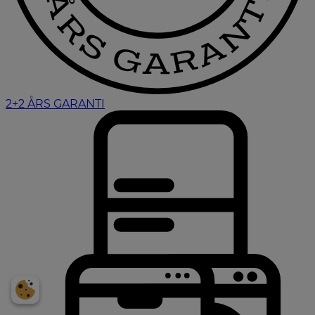
2+2 ÅRS GARANTI