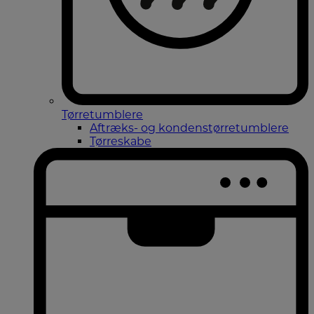
Tørretumblere
Aftræks- og kondenstørretumblere
Tørreskabe