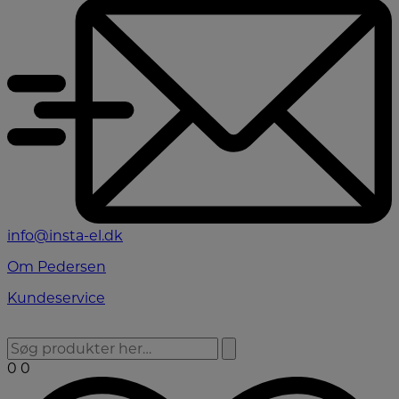
info@insta-el.dk
Om Pedersen
Kundeservice
0
0