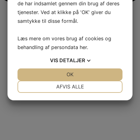
de har indsamlet gennem din brug af deres
tjenester. Ved at klikke på 'OK' giver du
samtykke til disse formål.
Læs mere om vores brug af cookies og
behandling af persondata
her
.
VIS
DETALJER
JA
NEJ
OK
JA
NEJ
NØDVENDIGE
PRÆFERENCER
AFVIS ALLE
JA
NEJ
JA
NEJ
MARKETING
STATISTIK