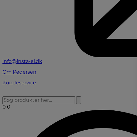
info@insta-el.dk
Om Pedersen
Kundeservice
0
0