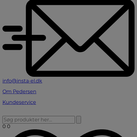
info@insta-el.dk
Om Pedersen
Kundeservice
0
0