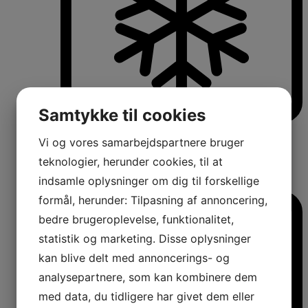
Samtykke til cookies
Køle-/fryseskabe
Vi og vores samarbejdspartnere bruger
Fritstående køle-/fryseskabe
Integrerbare køle-/fryseskabe
teknologier, herunder cookies, til at
Køleskabe med fryseboks
indsamle oplysninger om dig til forskellige
Amerikanerkøleskabe
formål, herunder: Tilpasning af annoncering,
bedre brugeroplevelse, funktionalitet,
statistik og marketing. Disse oplysninger
kan blive delt med annoncerings- og
analysepartnere, som kan kombinere dem
med data, du tidligere har givet dem eller