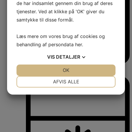
de har indsamlet gennem din brug af deres
tjenester. Ved at klikke på 'OK' giver du
samtykke til disse formål.
Læs mere om vores brug af cookies og
behandling af persondata
her
.
VIS
DETALJER
Vinkøleskabe
JA
NEJ
OK
JA
NEJ
Vinkøleskabe
NØDVENDIGE
PRÆFERENCER
AFVIS ALLE
JA
NEJ
JA
NEJ
MARKETING
STATISTIK