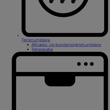
Tørretumblere
Aftræks- og kondenstørretumblere
Tørreskabe