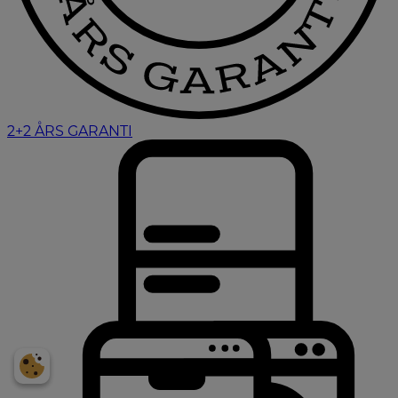
2+2 ÅRS GARANTI