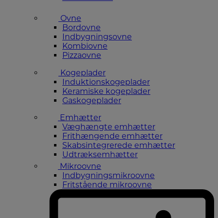
Ovne
Bordovne
Indbygningsovne
Kombiovne
Pizzaovne
Kogeplader
Induktionskogeplader
Keramiske kogeplader
Gaskogeplader
Emhætter
Væghængte emhætter
Frithængende emhætter
Skabsintegrerede emhætter
Udtræksemhætter
Mikroovne
Indbygningsmikroovne
Fritstående mikroovne