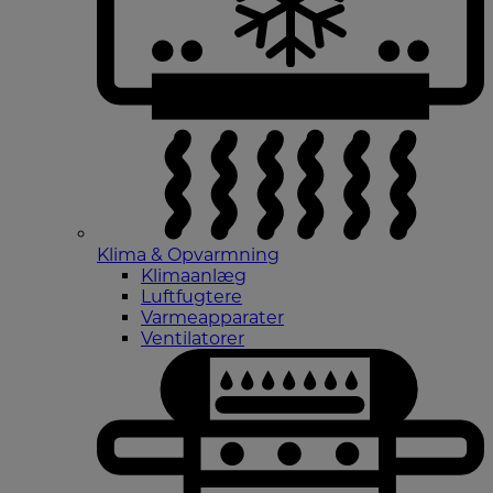
Klima & Opvarmning
Klimaanlæg
Luftfugtere
Varmeapparater
Ventilatorer