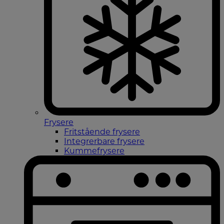
Frysere
Fritstående frysere
Integrerbare frysere
Kummefrysere