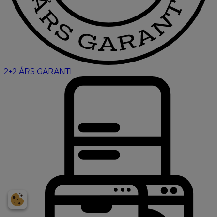
2+2 ÅRS GARANTI