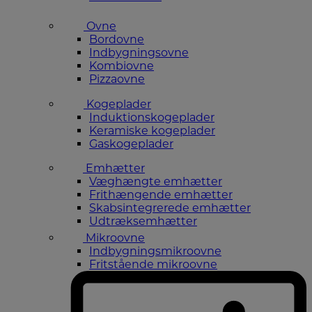
Ovne
Bordovne
Indbygningsovne
Kombiovne
Pizzaovne
Kogeplader
Induktionskogeplader
Keramiske kogeplader
Gaskogeplader
Emhætter
Væghængte emhætter
Frithængende emhætter
Skabsintegrerede emhætter
Udtræksemhætter
Mikroovne
Indbygningsmikroovne
Fritstående mikroovne