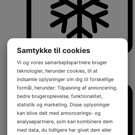
Samtykke til cookies
Køle-/fryseskabe
Vi og vores samarbejdspartnere bruger
Fritstående køle-/fryseskabe
Integrerbare køle-/fryseskabe
teknologier, herunder cookies, til at
Køleskabe med fryseboks
indsamle oplysninger om dig til forskellige
Amerikanerkøleskabe
formål, herunder: Tilpasning af annoncering,
bedre brugeroplevelse, funktionalitet,
statistik og marketing. Disse oplysninger
kan blive delt med annoncerings- og
analysepartnere, som kan kombinere dem
med data, du tidligere har givet dem eller