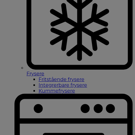
Frysere
Fritstående frysere
Integrerbare frysere
Kummefrysere