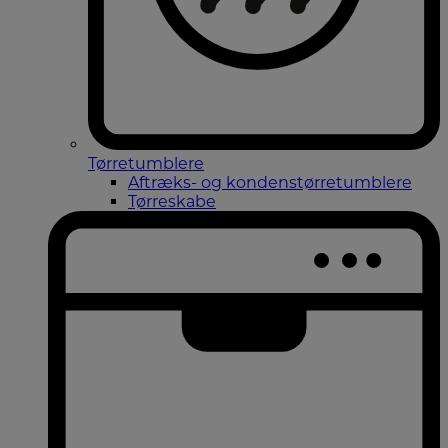
Tørretumblere
Aftræks- og kondenstørretumblere
Tørreskabe