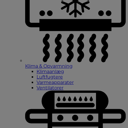
Klima & Opvarmning
Klimaanlæg
Luftfugtere
Varmeapparater
Ventilatorer