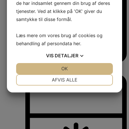
de har indsamlet gennem din brug af deres
tjenester. Ved at klikke på 'OK' giver du
samtykke til disse formål.
Læs mere om vores brug af cookies og
behandling af persondata
her
.
VIS
DETALJER
Vinkøleskabe
JA
NEJ
OK
JA
NEJ
Vinkøleskabe
NØDVENDIGE
PRÆFERENCER
AFVIS ALLE
JA
NEJ
JA
NEJ
MARKETING
STATISTIK