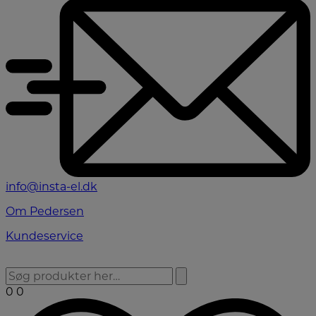
info@insta-el.dk
Om Pedersen
Kundeservice
0
0