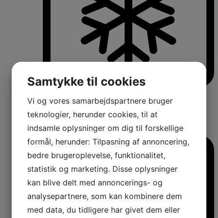
Samtykke til cookies
Køle-/fryseskabe
Vi og vores samarbejdspartnere bruger
Fritstående køle-/fryseskabe
Integrerbare køle-/fryseskabe
teknologier, herunder cookies, til at
Køleskabe med fryseboks
indsamle oplysninger om dig til forskellige
Amerikanerkøleskabe
formål, herunder: Tilpasning af annoncering,
bedre brugeroplevelse, funktionalitet,
statistik og marketing. Disse oplysninger
kan blive delt med annoncerings- og
analysepartnere, som kan kombinere dem
med data, du tidligere har givet dem eller