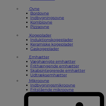
Ovne
Bordovne
Indbygningsovne
Kombiovne
Pizzaovne
Kogeplader
Induktionskogeplader
Keramiske kogeplader
Gaskogeplader
Emhætter
Væghængte emhætter
Frithængende emhætter
Skabsintegrerede emhætter
Udtræksemhætter
Mikroovne
Indbygningsmikroovne
Fritstående mikroovne