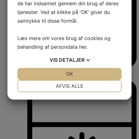
de har indsamlet gennem din brug af deres
tjenester. Ved at klikke på 'OK' giver du
samtykke til disse formål.
Læs mere om vores brug af cookies og
behandling af persondata
her
.
VIS
DETALJER
Vinkøleskabe
JA
NEJ
OK
JA
NEJ
Vinkøleskabe
NØDVENDIGE
PRÆFERENCER
AFVIS ALLE
JA
NEJ
JA
NEJ
MARKETING
STATISTIK