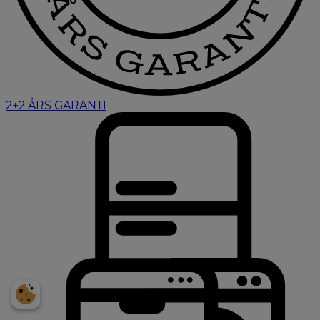
2+2 ÅRS GARANTI