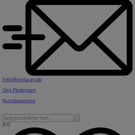
info@insta-el.dk
Om Pedersen
Kundeservice
0
0