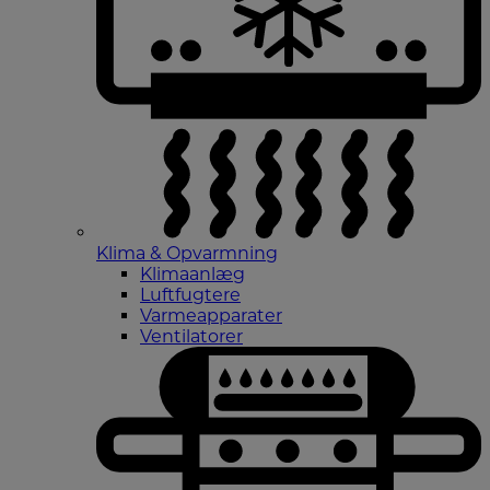
Klima & Opvarmning
Klimaanlæg
Luftfugtere
Varmeapparater
Ventilatorer