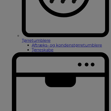
Tørretumblere
Aftræks- og kondenstørretumblere
Tørreskabe