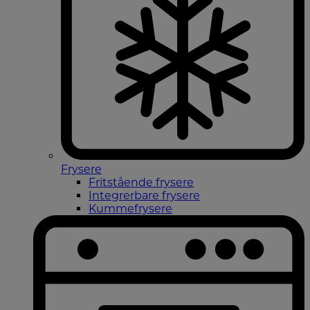
Frysere
Fritstående frysere
Integrerbare frysere
Kummefrysere