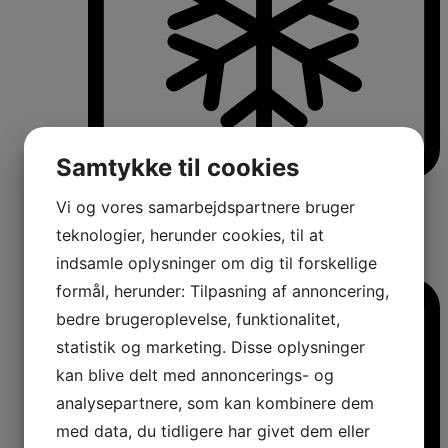
Samtykke til cookies
Køle-/fryseskabe
Vi og vores samarbejdspartnere bruger
Fritstående køle-/fryseskabe
Integrerbare køle-/fryseskabe
teknologier, herunder cookies, til at
Køleskabe med fryseboks
indsamle oplysninger om dig til forskellige
Amerikanerkøleskabe
formål, herunder: Tilpasning af annoncering,
bedre brugeroplevelse, funktionalitet,
statistik og marketing. Disse oplysninger
kan blive delt med annoncerings- og
analysepartnere, som kan kombinere dem
med data, du tidligere har givet dem eller