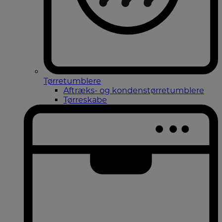
Tørretumblere
Aftræks- og kondenstørretumblere
Tørreskabe