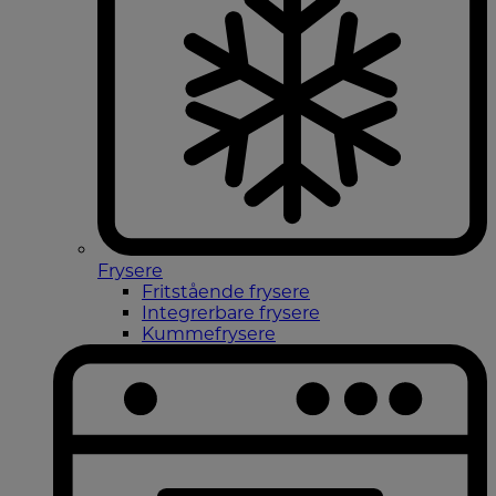
Frysere
Fritstående frysere
Integrerbare frysere
Kummefrysere