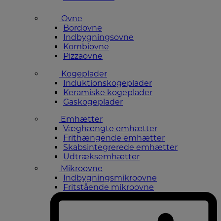
Ovne
Bordovne
Indbygningsovne
Kombiovne
Pizzaovne
Kogeplader
Induktionskogeplader
Keramiske kogeplader
Gaskogeplader
Emhætter
Væghængte emhætter
Frithængende emhætter
Skabsintegrerede emhætter
Udtræksemhætter
Mikroovne
Indbygningsmikroovne
Fritstående mikroovne