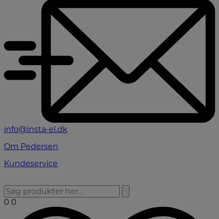
info@insta-el.dk
Om Pedersen
Kundeservice
0
0