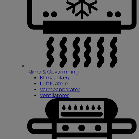
Klima & Opvarmning
Klimaanlæg
Luftfugtere
Varmeapparater
Ventilatorer