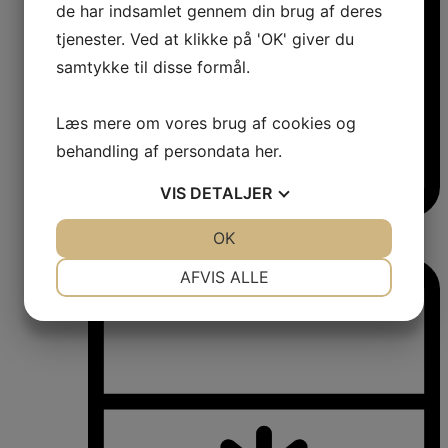
de har indsamlet gennem din brug af deres
tjenester. Ved at klikke på 'OK' giver du
samtykke til disse formål.
Læs mere om vores brug af cookies og
behandling af persondata
her
.
VIS
DETALJER
Vinkøleskabe
JA
NEJ
OK
JA
NEJ
Vinkøleskabe
NØDVENDIGE
PRÆFERENCER
AFVIS ALLE
JA
NEJ
JA
NEJ
MARKETING
STATISTIK