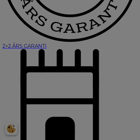
2+2 ÅRS GARANTI