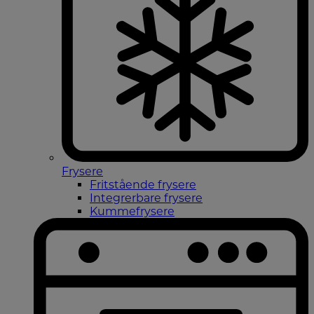
Frysere
Fritstående frysere
Integrerbare frysere
Kummefrysere