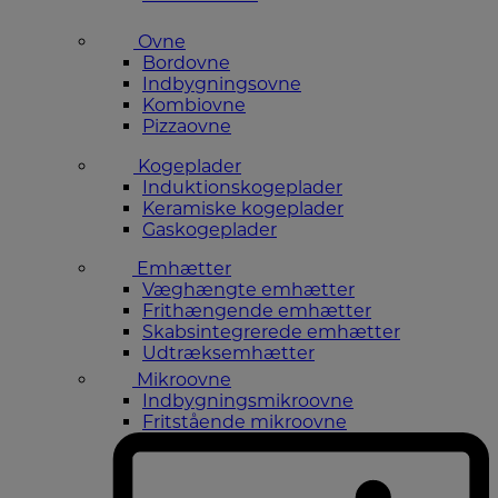
Ovne
Bordovne
Indbygningsovne
Kombiovne
Pizzaovne
Kogeplader
Induktionskogeplader
Keramiske kogeplader
Gaskogeplader
Emhætter
Væghængte emhætter
Frithængende emhætter
Skabsintegrerede emhætter
Udtræksemhætter
Mikroovne
Indbygningsmikroovne
Fritstående mikroovne