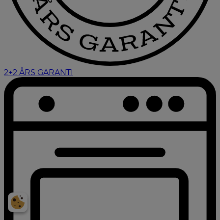
2+2 ÅRS GARANTI