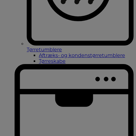
Tørretumblere
Aftræks- og kondenstørretumblere
Tørreskabe