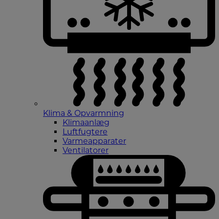
Klima & Opvarmning
Klimaanlæg
Luftfugtere
Varmeapparater
Ventilatorer