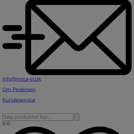
info@insta-el.dk
Om Pedersen
Kundeservice
0
0