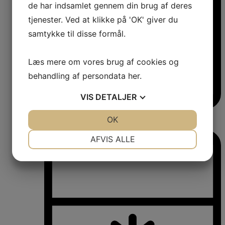
de har indsamlet gennem din brug af deres
tjenester. Ved at klikke på 'OK' giver du
samtykke til disse formål.
Læs mere om vores brug af cookies og
behandling af persondata
her
.
VIS
DETALJER
Vinkøleskabe
JA
NEJ
OK
JA
NEJ
Vinkøleskabe
NØDVENDIGE
PRÆFERENCER
AFVIS ALLE
JA
NEJ
JA
NEJ
MARKETING
STATISTIK