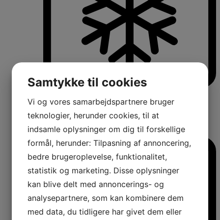
Samtykke til cookies
Køle-/fryseskabe
Vi og vores samarbejdspartnere bruger
Fritstående køle-/fryseskabe
Integrerbare køle-/fryseskabe
teknologier, herunder cookies, til at
Køleskabe med fryseboks
indsamle oplysninger om dig til forskellige
Amerikanerkøleskabe
formål, herunder: Tilpasning af annoncering,
bedre brugeroplevelse, funktionalitet,
statistik og marketing. Disse oplysninger
kan blive delt med annoncerings- og
analysepartnere, som kan kombinere dem
med data, du tidligere har givet dem eller