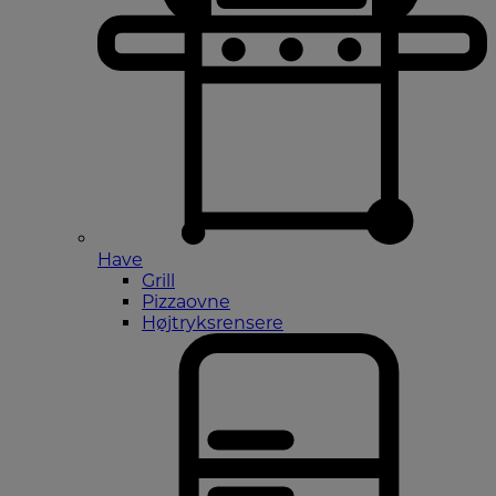
Have
Grill
Pizzaovne
Højtryksrensere