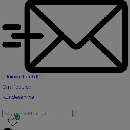
info@insta-el.dk
Om Pedersen
Kundeservice
0
0