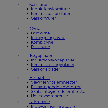
Komfurer
Induktionskomfurer
Keramiske komfurer
Gaskomfurer
Ovne
Bordovne
Indbygningsovne
Kombiovne
Pizzaovne
Kogeplader
Induktionskogeplader
Keramiske kogeplader
Gaskogeplader
Emhætter
Væghængte emhætter
Frithængende emhætter
Skabsintegrerede emhætter
Udtræksemhætter
Mikroovne
Indbygningsmikroovne