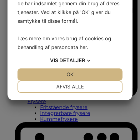
de har indsamlet gennem din brug af deres
tjenester. Ved at klikke på 'OK' giver du
samtykke til disse formål.
Læs mere om vores brug af cookies og
behandling af persondata
her
.
VIS
DETALJER
JA
NEJ
OK
JA
NEJ
NØDVENDIGE
PRÆFERENCER
AFVIS ALLE
JA
NEJ
JA
NEJ
Frysere
MARKETING
STATISTIK
Fritstående frysere
Integrerbare frysere
Kummefrysere