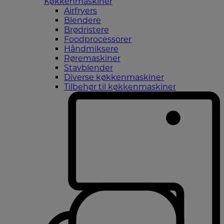
Køkkenmaskiner
Airfryers
Blendere
Brødristere
Foodprocessorer
Håndmiksere
Røremaskiner
Stavblender
Diverse køkkenmaskiner
Tilbehør til køkkenmaskiner