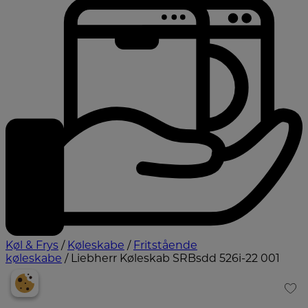
Køl & Frys
/
Køleskabe
/
Fritstående
køleskabe
/ Liebherr Køleskab SRBsdd 526i-22 001