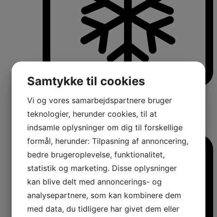
Samtykke til cookies
Køle-/fryseskabe
Vi og vores samarbejdspartnere bruger
Fritstående køle-/fryseskabe
Integrerbare køle-/fryseskabe
teknologier, herunder cookies, til at
Køleskabe med fryseboks
indsamle oplysninger om dig til forskellige
Amerikanerkøleskabe
formål, herunder: Tilpasning af annoncering,
bedre brugeroplevelse, funktionalitet,
statistik og marketing. Disse oplysninger
kan blive delt med annoncerings- og
analysepartnere, som kan kombinere dem
med data, du tidligere har givet dem eller