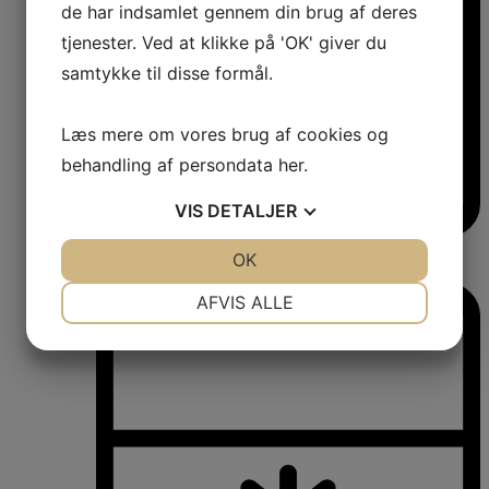
de har indsamlet gennem din brug af deres
tjenester. Ved at klikke på 'OK' giver du
samtykke til disse formål.
Læs mere om vores brug af cookies og
behandling af persondata
her
.
VIS
DETALJER
Vinkøleskabe
JA
NEJ
OK
JA
NEJ
Vinkøleskabe
NØDVENDIGE
PRÆFERENCER
AFVIS ALLE
JA
NEJ
JA
NEJ
MARKETING
STATISTIK