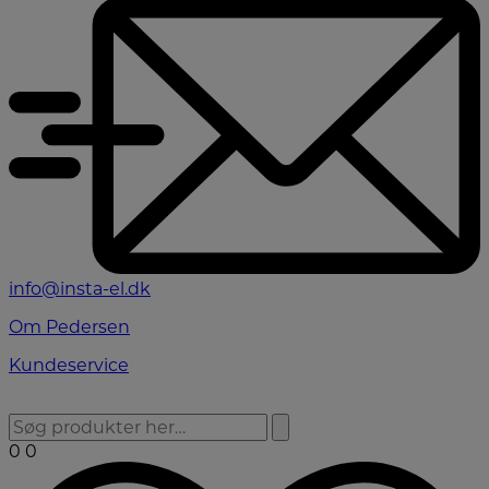
info@insta-el.dk
Om Pedersen
Kundeservice
0
0