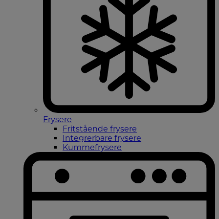
Frysere
Fritstående frysere
Integrerbare frysere
Kummefrysere