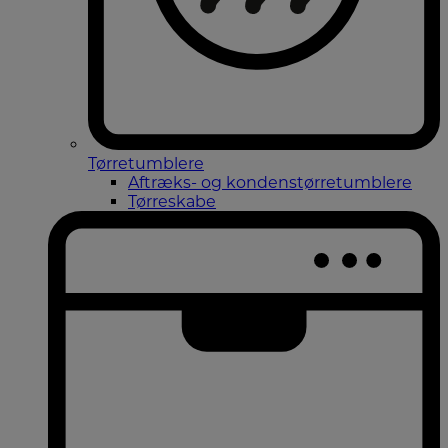
Tørretumblere
Aftræks- og kondenstørretumblere
Tørreskabe