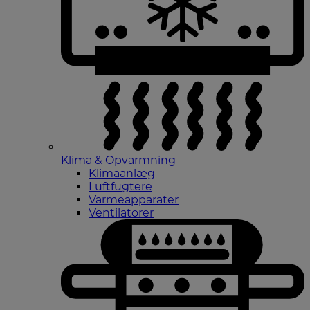
Klima & Opvarmning
Klimaanlæg
Luftfugtere
Varmeapparater
Ventilatorer