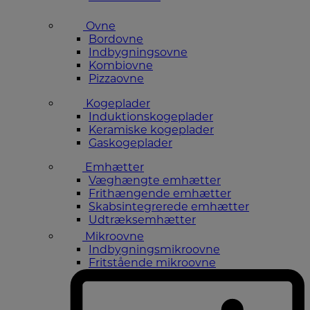
Ovne
Bordovne
Indbygningsovne
Kombiovne
Pizzaovne
Kogeplader
Induktionskogeplader
Keramiske kogeplader
Gaskogeplader
Emhætter
Væghængte emhætter
Frithængende emhætter
Skabsintegrerede emhætter
Udtræksemhætter
Mikroovne
Indbygningsmikroovne
Fritstående mikroovne