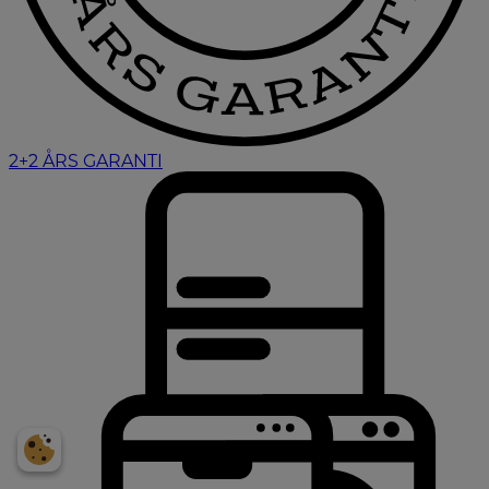
2+2 ÅRS GARANTI