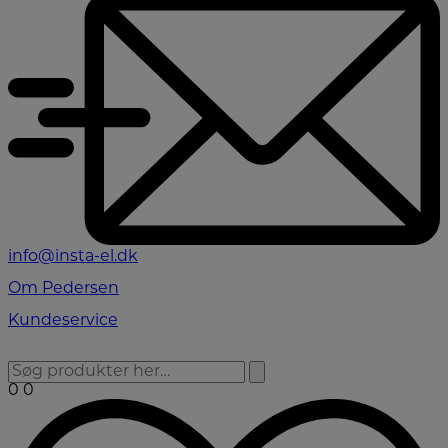
info@insta-el.dk
Om Pedersen
Kundeservice
0
0