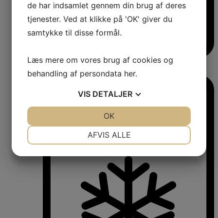
de har indsamlet gennem din brug af deres
tjenester. Ved at klikke på 'OK' giver du
samtykke til disse formål.
Læs mere om vores brug af cookies og
Vinkøleskabe
Vinkøleskabe
behandling af persondata
her
.
VIS
DETALJER
JA
NEJ
OK
JA
NEJ
NØDVENDIGE
PRÆFERENCER
AFVIS ALLE
JA
NEJ
JA
NEJ
MARKETING
STATISTIK