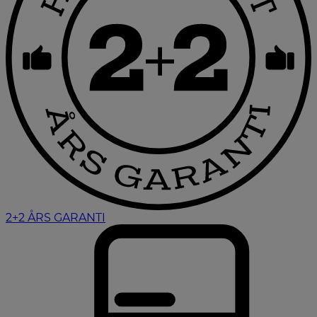
2+2 ÅRS GARANTI