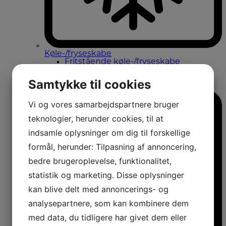
Køle-/fryseskabe
Fritstående køle-/fryseskabe
Integrerbare køle-/fryseskabe
Køleskabe med fryseboks
Samtykke til cookies
Amerikanerkøleskabe
Vi og vores samarbejdspartnere bruger
teknologier, herunder cookies, til at
indsamle oplysninger om dig til forskellige
formål, herunder: Tilpasning af annoncering,
bedre brugeroplevelse, funktionalitet,
statistik og marketing. Disse oplysninger
kan blive delt med annoncerings- og
analysepartnere, som kan kombinere dem
med data, du tidligere har givet dem eller