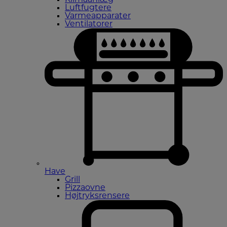
Luftfugtere
Varmeapparater
Ventilatorer
Have
Grill
Pizzaovne
Højtryksrensere