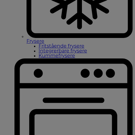
Frysere
Fritstående frysere
Integrerbare frysere
Kummefrysere