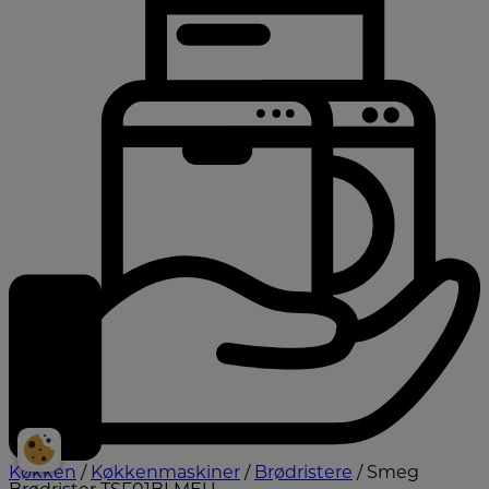
Køkken
/
Køkkenmaskiner
/
Brødristere
/ Smeg