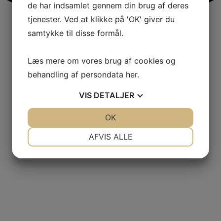
de har indsamlet gennem din brug af deres
tjenester. Ved at klikke på 'OK' giver du
samtykke til disse formål.
Læs mere om vores brug af cookies og
behandling af persondata
her
.
VIS
DETALJER
JA
NEJ
OK
JA
NEJ
NØDVENDIGE
PRÆFERENCER
AFVIS ALLE
JA
NEJ
JA
NEJ
MARKETING
STATISTIK