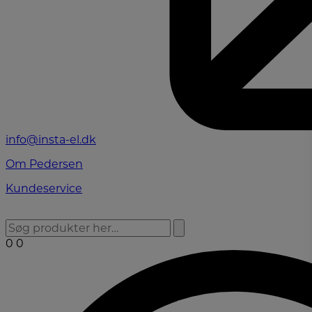
info@insta-el.dk
Om Pedersen
Kundeservice
0
0