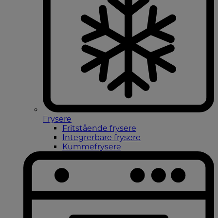
Frysere
Fritstående frysere
Integrerbare frysere
Kummefrysere