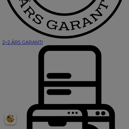
2+2 ÅRS GARANTI