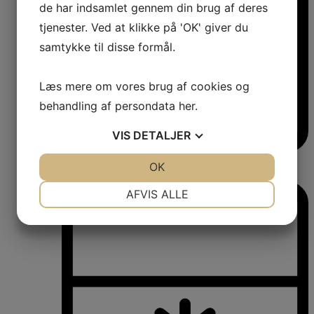
de har indsamlet gennem din brug af deres
tjenester. Ved at klikke på 'OK' giver du
samtykke til disse formål.
Læs mere om vores brug af cookies og
behandling af persondata
her
.
VIS
DETALJER
Vinkøleskabe
JA
NEJ
OK
JA
NEJ
Vinkøleskabe
NØDVENDIGE
PRÆFERENCER
AFVIS ALLE
JA
NEJ
JA
NEJ
MARKETING
STATISTIK