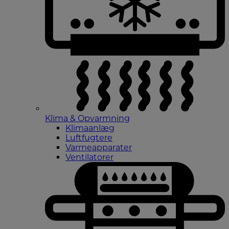
Klima & Opvarmning
Klimaanlæg
Luftfugtere
Varmeapparater
Ventilatorer