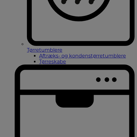
Tørretumblere
Aftræks- og kondenstørretumblere
Tørreskabe