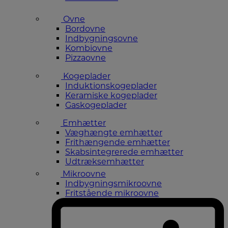
Ovne
Bordovne
Indbygningsovne
Kombiovne
Pizzaovne
Kogeplader
Induktionskogeplader
Keramiske kogeplader
Gaskogeplader
Emhætter
Væghængte emhætter
Frithængende emhætter
Skabsintegrerede emhætter
Udtræksemhætter
Mikroovne
Indbygningsmikroovne
Fritstående mikroovne