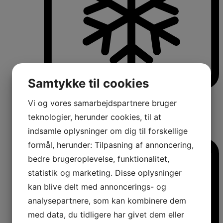
Samtykke til cookies
Køle-/fryseskabe
Vi og vores samarbejdspartnere bruger
Fritstående køle-/fryseskabe
Integrerbare køle-/fryseskabe
teknologier, herunder cookies, til at
Køleskabe med fryseboks
indsamle oplysninger om dig til forskellige
Amerikanerkøleskabe
formål, herunder: Tilpasning af annoncering,
bedre brugeroplevelse, funktionalitet,
statistik og marketing. Disse oplysninger
kan blive delt med annoncerings- og
analysepartnere, som kan kombinere dem
med data, du tidligere har givet dem eller