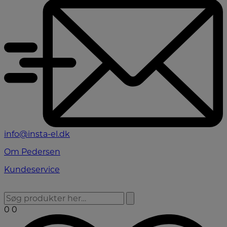
info@insta-el.dk
Om Pedersen
Kundeservice
0
0