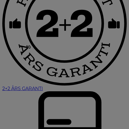
2+2 ÅRS GARANTI