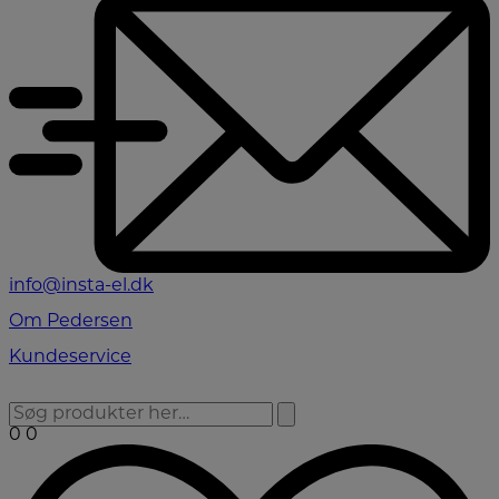
info@insta-el.dk
Om Pedersen
Kundeservice
0
0