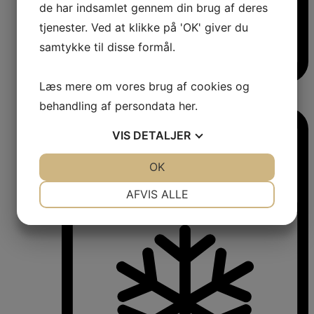
de har indsamlet gennem din brug af deres
tjenester. Ved at klikke på 'OK' giver du
samtykke til disse formål.
Læs mere om vores brug af cookies og
Vinkøleskabe
Vinkøleskabe
behandling af persondata
her
.
VIS
DETALJER
JA
NEJ
OK
JA
NEJ
NØDVENDIGE
PRÆFERENCER
AFVIS ALLE
JA
NEJ
JA
NEJ
MARKETING
STATISTIK