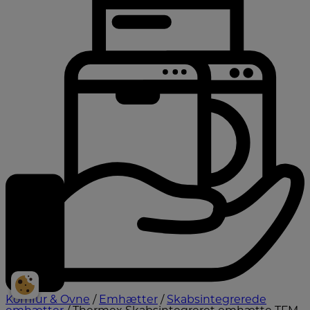
Komfur & Ovne
/
Emhætter
/
Skabsintegrerede