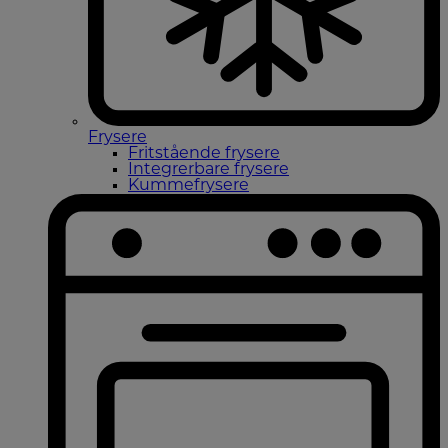
Frysere
Fritstående frysere
Integrerbare frysere
Kummefrysere