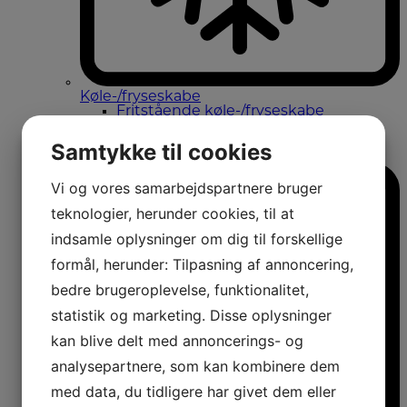
Køle-/fryseskabe
Fritstående køle-/fryseskabe
Integrerbare køle-/fryseskabe
Køleskabe med fryseboks
Samtykke til cookies
Amerikanerkøleskabe
Vi og vores samarbejdspartnere bruger
teknologier, herunder cookies, til at
indsamle oplysninger om dig til forskellige
formål, herunder: Tilpasning af annoncering,
bedre brugeroplevelse, funktionalitet,
statistik og marketing. Disse oplysninger
kan blive delt med annoncerings- og
analysepartnere, som kan kombinere dem
med data, du tidligere har givet dem eller