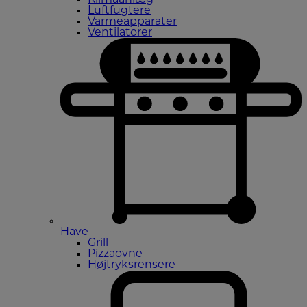
Luftfugtere
Varmeapparater
Ventilatorer
Have
Grill
Pizzaovne
Højtryksrensere